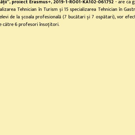
lității”, proiect Erasmus+, 2019-1-RO01-KA102-061752
- are ca g
ecializarea Tehnician în Turism și 15 specializarea Tehnician în G
levi de la școala profesională (7 bucătari și 7 ospătari), vor efe
 de către 6 profesori însoțitori.
© Dragoş Goia & Dragoş Mircescu. All Rights Reserved. 2017