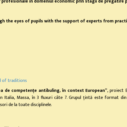
rofesionale in domeniul economic prin stagii de pregatire 
h the eyes of pupils with the support of experts from pract
 of traditions
ea de competențe antibuling, în context European”
, proiect
n Italia, Massa, în 3 fluxuri câte 7. Grupul țintă este format di
ori de la toate disciplinele.