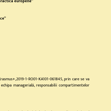
practica europene”
ice”
 Erasmus+,2019-1-RO01-KA101-061845, prin care se va
n echipa managerială, responsabilii compartimentelor