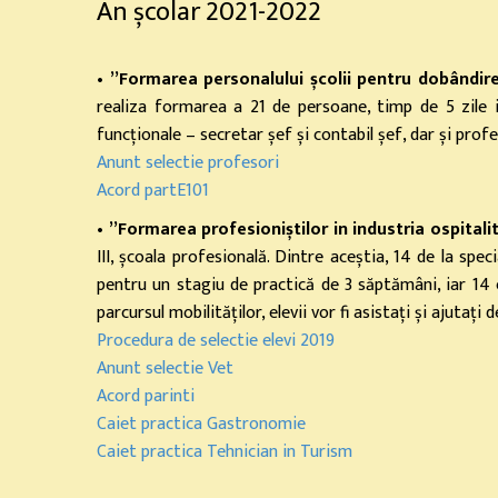
An școlar 2021-2022
•
”Formarea personalului școlii pentru dobândir
realiza formarea a 21 de persoane, timp de 5 zile i
funcționale – secretar șef și contabil șef, dar și profes
Anunt selectie profesori
Acord partE101
•
”Formarea profesioniștilor in industria ospita
III, școala profesională. Dintre aceștia, 14 de la sp
pentru un stagiu de practică de 3 săptămâni, iar 14 e
parcursul mobilităților, elevii vor fi asistați și ajutați
Procedura de selectie elevi 2019
Anunt selectie Vet
Acord parinti
Caiet practica Gastronomie
Caiet practica Tehnician in Turism