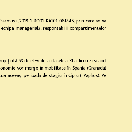
 Erasmus+,2019-1-RO01-KA101-061845, prin care se va
n echipa managerială, responsabilii compartimentelor
rup țintă 53 de elevi de la clasele a XI a, liceu zi și anul
astronomie vor merge în mobilitate în Spania (Granada)
ctua aceeași perioadă de stagiu în Cipru ( Paphos). Pe