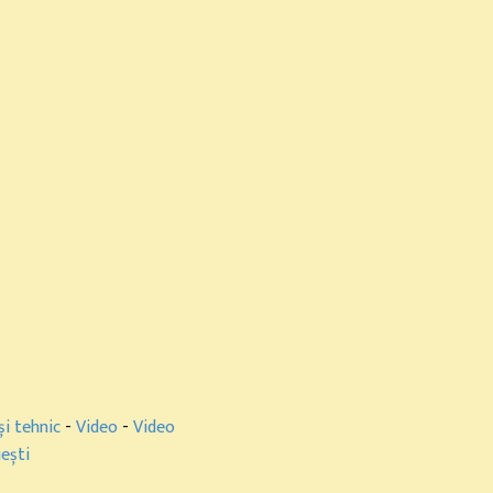
și tehnic
-
Video
-
Video
ești