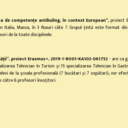
ea de competențe antibuling, în context European”
, proiect
n Italia, Massa, în 3 fluxuri câte 7. Grupul țintă este format di
ori de la toate disciplinele.
lității”, proiect Erasmus+, 2019-1-RO01-KA102-061752
- are ca g
ecializarea Tehnician în Turism și 15 specializarea Tehnician în G
levi de la școala profesională (7 bucătari și 7 ospătari), vor efe
 de către 6 profesori însoțitori.